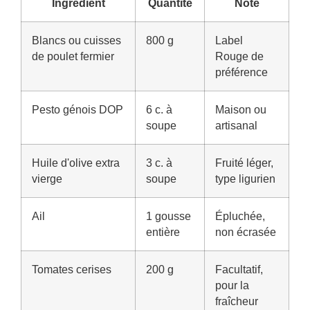
Ingrédient
Quantité
Note
Blancs ou cuisses
800 g
Label
de poulet fermier
Rouge de
préférence
Pesto génois DOP
6 c. à
Maison ou
soupe
artisanal
Huile d'olive extra
3 c. à
Fruité léger,
vierge
soupe
type ligurien
Ail
1 gousse
Épluchée,
entière
non écrasée
Tomates cerises
200 g
Facultatif,
pour la
fraîcheur