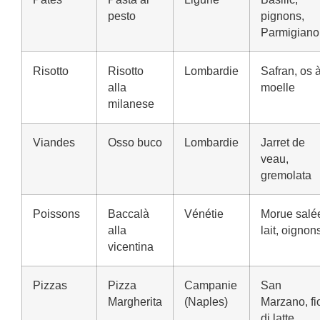
pesto
pignons,
Parmigiano
Risotto
Risotto
Lombardie
Safran, os 
alla
moelle
milanese
Viandes
Osso buco
Lombardie
Jarret de
veau,
gremolata
Poissons
Baccalà
Vénétie
Morue salé
alla
lait, oignon
vicentina
Pizzas
Pizza
Campanie
San
Margherita
(Naples)
Marzano, fi
di latte