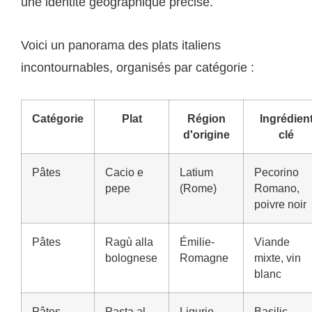
une identité géographique précise.
Voici un panorama des plats italiens
incontournables, organisés par catégorie :
Catégorie
Plat
Région
Ingrédien
d'origine
clé
Pâtes
Cacio e
Latium
Pecorino
pepe
(Rome)
Romano,
poivre noir
Pâtes
Ragù alla
Émilie-
Viande
bolognese
Romagne
mixte, vin
blanc
Pâtes
Pasta al
Ligurie
Basilic,