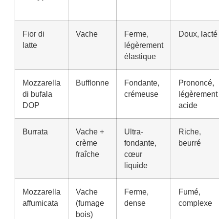
Fior di
Vache
Ferme,
Doux, lacté
latte
légèrement
élastique
Mozzarella
Bufflonne
Fondante,
Prononcé,
di bufala
crémeuse
légèrement
DOP
acide
Burrata
Vache +
Ultra-
Riche,
crème
fondante,
beurré
fraîche
cœur
liquide
Mozzarella
Vache
Ferme,
Fumé,
affumicata
(fumage
dense
complexe
bois)