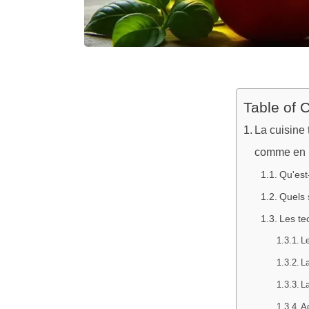
Table of 
La cuisine 
comme en I
Qu'est-
Quels 
Les te
Le
La
L
Ag