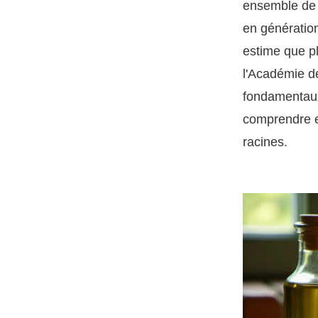
ensemble de g
en génération
estime que pl
l'Académie de
fondamentaux s
comprendre et
racines.