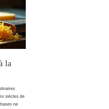
à la
linaires
es siècles de
s bases ne