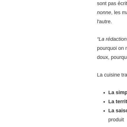
sont pas écri
nonne
, les m
l'autre.
"La rédaction
pourquoi on n
doux, pourquo
La cuisine tra
La simp
La terri
La sais
produit