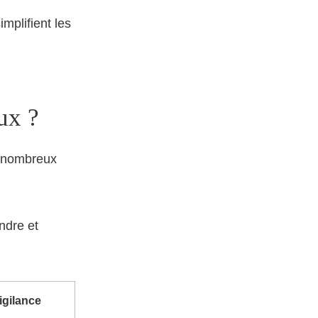
mplifient les
ux ?
eu nombreux
ndre et
igilance