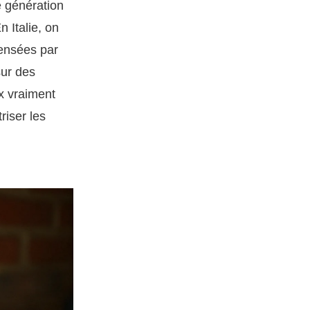
e génération
 Italie, on
censées par
sur des
ux vraiment
riser les