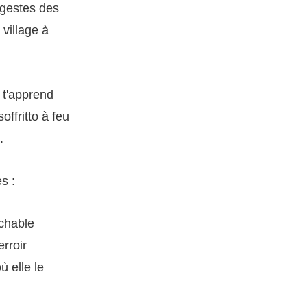
 gestes des
 village à
 t'apprend
ffritto à feu
.
s :
ochable
erroir
ù elle le