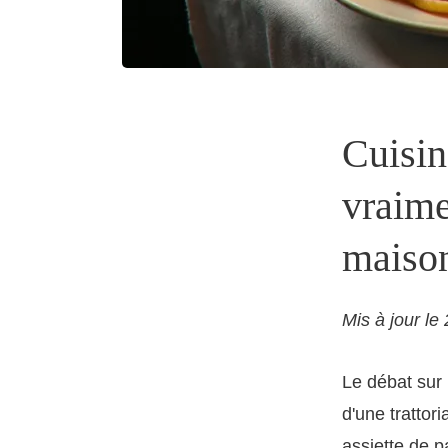
Cuisin
vraime
maiso
Mis à jour le
Le débat sur 
d'une trattor
assiette de 