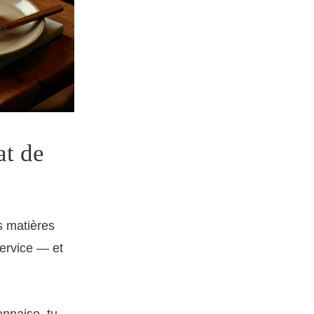
at de
es matières
service — et
nnaise, tu