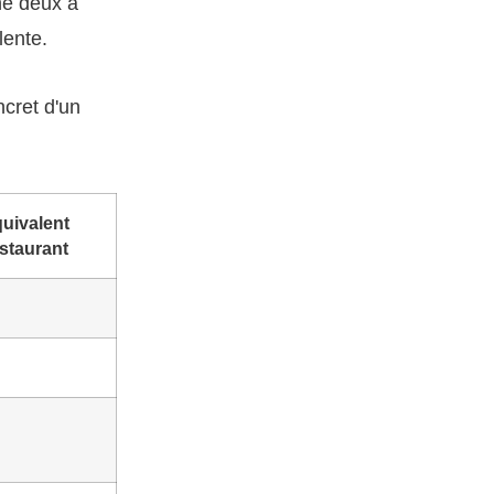
ne deux à
lente.
ncret d'un
uivalent
staurant