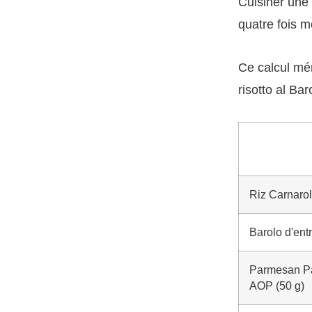
Cuisiner une 
quatre fois m
Ce calcul mér
risotto al Ba
Riz Carnarol
Barolo d'ent
Parmesan P
AOP (50 g)