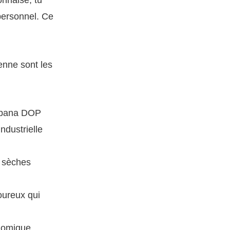
 personnel. Ce
ienne sont les
ampana DOP
ndustrielle
s sèches
oureux qui
onomique,