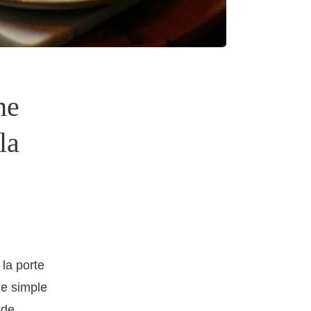
he
la
 la porte
ne simple
 de