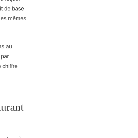
it de base
s les mêmes
as au
 par
 chiffre
aurant