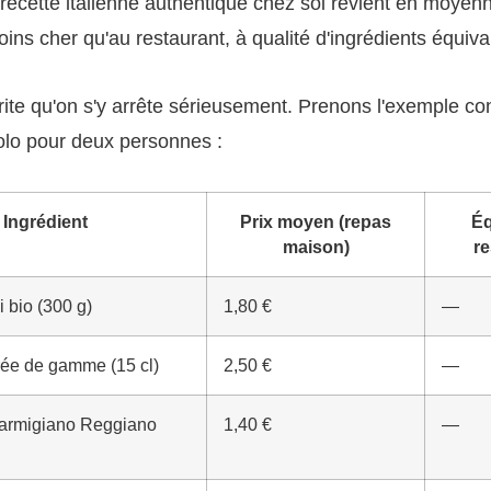
recette italienne authentique chez soi revient en moyen
oins cher qu'au restaurant, à qualité d'ingrédients équiva
ite qu'on s'y arrête sérieusement. Prenons l'exemple co
rolo pour deux personnes :
Ingrédient
Prix moyen (repas
Éq
maison)
re
i bio (300 g)
1,80 €
—
rée de gamme (15 cl)
2,50 €
—
armigiano Reggiano
1,40 €
—