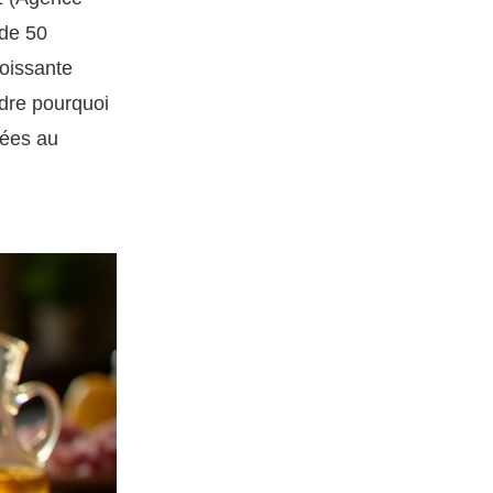
 de 50
roissante
dre pourquoi
tées au