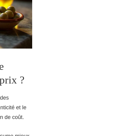
e
prix ?
 des
ticité et le
n de coût.
ésume mieux