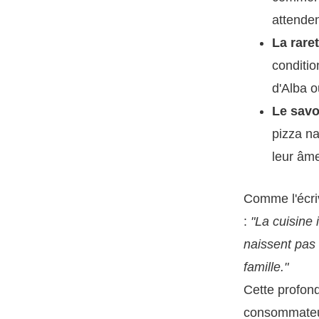
attenden
La rare
conditio
d'Alba o
Le savo
pizza n
leur âm
Comme l'écri
:
"La cuisine 
naissent pas 
famille."
Cette profonde
consommateur