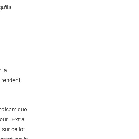
u'ils
 la
i rendent
balsamique
ur l'Extra
sur ce lot.