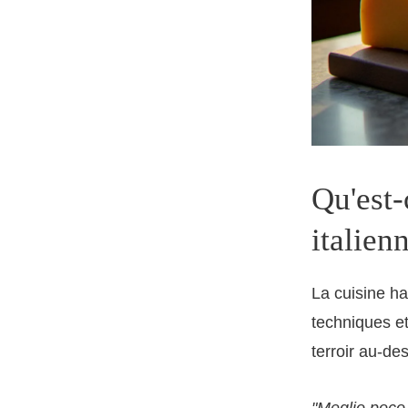
Qu'est-
italien
La cuisine h
techniques et 
terroir au-de
"Meglio poco