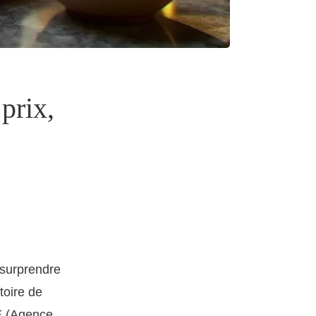
prix,
 surprendre
toire de
CE (Agence