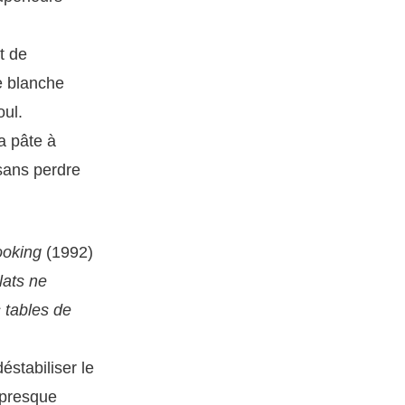
t de
e blanche
oul.
la pâte à
sans perdre
ooking
(1992)
lats ne
 tables de
éstabiliser le
 presque