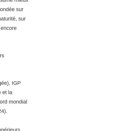
 fondée sur
aturité, sur
t encore
rs
gée), IGP
 et la
ecord mondial
4).
upérieurs