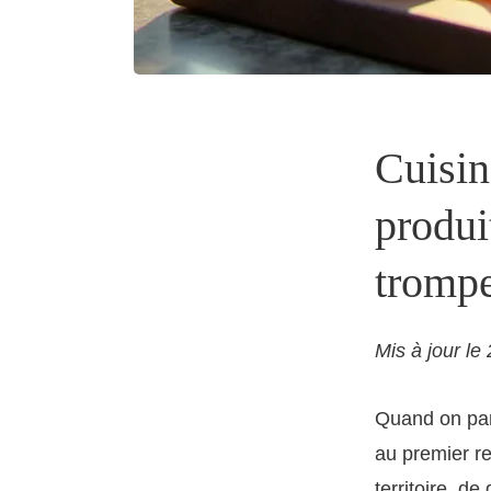
Cuisin
produit
tromp
Mis à jour le
Quand on par
au premier r
territoire, d